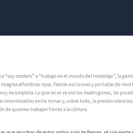
ce “soy modelo” o “trabajo en el mundo del modelaje”, la gent
agina alfombras rojas, fiestas exclusivas y portadas de revis
 muy incompleta. Lo que no se ve son los madrugones, las prueb
as interminables entre tomas y, sobre todo, la presión silencios
zón de quienes trabajan frente a la cámara.
as que muchos de estos mitos solo te frenan, el siguiente 