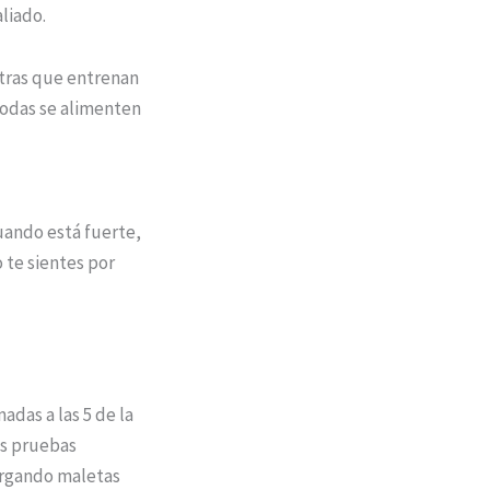
aliado.
tras que entrenan
todas se alimenten
cuando está fuerte,
 te sientes por
adas a las 5 de la
as pruebas
argando maletas