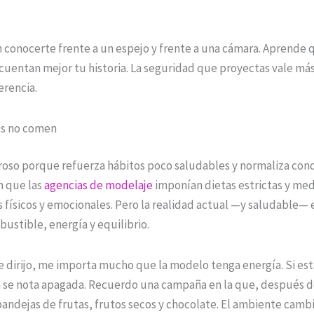
n conocerte frente a un espejo y frente a una cámara. Aprende 
 cuentan mejor tu historia. La seguridad que proyectas vale má
erencia.
os no comen
groso porque refuerza hábitos poco saludables y normaliza con
n que las
agencias de modelaje
imponían dietas estrictas y med
 físicos y emocionales. Pero la realidad actual —y saludable— 
ustible, energía y equilibrio.
e dirijo, me importa mucho que la modelo tenga energía. Si est
n se nota apagada. Recuerdo una campaña en la que, después de
andejas de frutas, frutos secos y chocolate. El ambiente camb