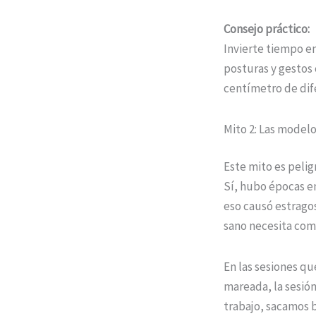
Consejo práctico:
Invierte tiempo e
posturas y gestos
centímetro de dif
Mito 2: Las model
Este mito es peli
Sí, hubo épocas e
eso causó estragos
sano necesita comb
En las sesiones qu
mareada, la sesió
trabajo, sacamos b