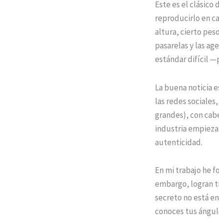
Este es el clásico
reproducirlo en ca
altura, cierto pes
pasarelas y las a
estándar difícil —
La buena noticia 
las redes sociales
grandes), con cabel
industria empieza 
autenticidad.
En mi trabajo he f
embargo, logran t
secreto no está en
conoces tus ángul