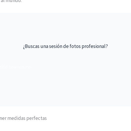
 al mundo.
¿Buscas una sesión de fotos profesional?
esión hoy mismo
ener medidas perfectas