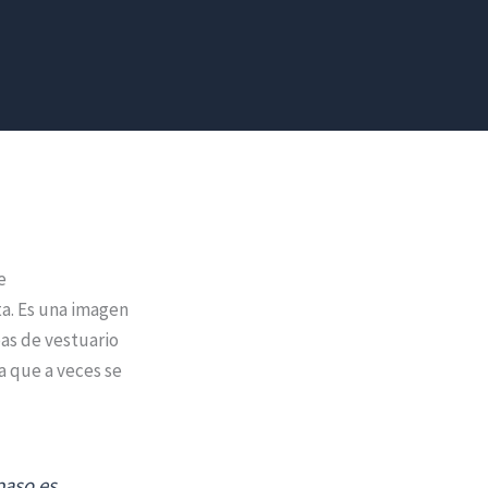
e
ta. Es una imagen
as de vestuario
a que a veces se
paso es