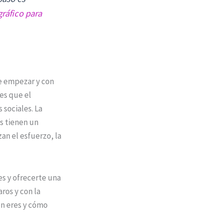
ráfico para
e empezar y con
 es que el
sociales. La
s tienen un
zan el esfuerzo, la
es y ofrecerte una
ros y con la
én eres y cómo