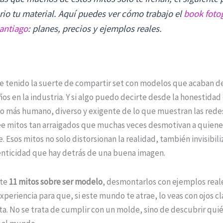
rio tu material. Aquí puedes ver cómo trabajo el
book fotog
antiago
: planes, precios y ejemplos reales.
e tenido la suerte de compartir set con modelos que acaban d
ños en la industria. Y si algo puedo decirte desde la honestidad
 más humano, diverso y exigente de lo que muestran las redes 
ee mitos tan arraigados que muchas veces desmotivan a quiene
. Esos mitos no solo distorsionan la realidad, también invisibili
tenticidad que hay detrás de una buena imagen.
rte
11 mitos sobre ser modelo
, desmontarlos con ejemplos real
periencia para que, si este mundo te atrae, lo veas con ojos cla
ta. No se trata de cumplir con un molde, sino de descubrir qui