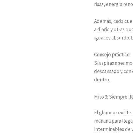
risas, energía ren
Además, cada cuer
a diario y otras 
igual es absurdo. 
Consejo práctico:
Si aspiras a ser m
descansado y con e
dentro.
Mito 3: Siempre l
El glamour existe…
mañana para llegar
interminables de 