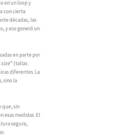
lo en un loop y
s con cierta
ante décadas, las
o, y eso generó un
sadas en parte por
 size” (tallas
icas diferentes. La
 sino la
 que, sin
n esas medidas. El
stura segura,
no.