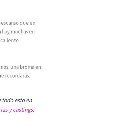
 descanso que en
én hay muchas en
 caliente.
anos: una broma en
ue recordarás.
e todo esto en
as y castings
.