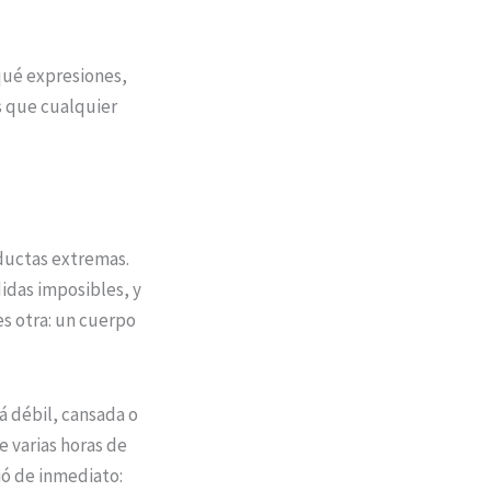
qué expresiones,
s que cualquier
ductas extremas.
idas imposibles, y
es otra: un cuerpo
á débil, cansada o
 varias horas de
ió de inmediato: