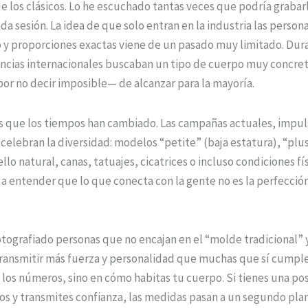
 de los clásicos. Lo he escuchado tantas veces que podría grabar
da sesión. La idea de que solo entran en la industria las persona
o y proporciones exactas viene de un pasado muy limitado. Dur
gencias internacionales buscaban un tipo de cuerpo muy concret
por no decir imposible— de alcanzar para la mayoría.
es que los tiempos han cambiado. Las campañas actuales, impul
, celebran la diversidad: modelos “petite” (baja estatura), “plus
lo natural, canas, tatuajes, cicatrices o incluso condiciones fís
a entender que lo que conecta con la gente no es la perfección,
otografiado personas que no encajan en el “molde tradicional” y
ransmitir más fuerza y personalidad que muchas que sí cumple
 los números, sino en cómo habitas tu cuerpo. Si tienes una po
os y transmites confianza, las medidas pasan a un segundo pla