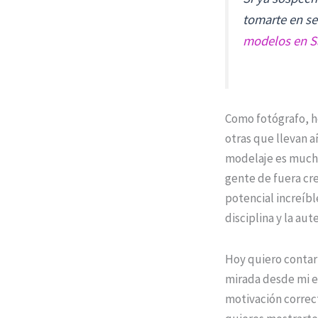
tomarte en se
modelos en S
Como fotógrafo, h
otras que llevan a
modelaje es mucho
gente de fuera cr
potencial increíble
disciplina y la au
Hoy quiero conta
mirada desde mi ex
motivación correc