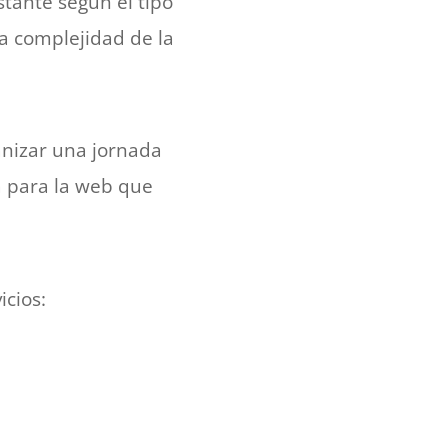
tante según el tipo
la complejidad de la
anizar una jornada
na para la web que
icios: