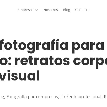
Empresas
Nosotros
Blog
Contacto
 fotografía par
o: retratos corp
visual
og
,
Fotografía para empresas
,
LinkedIn profesional
,
R