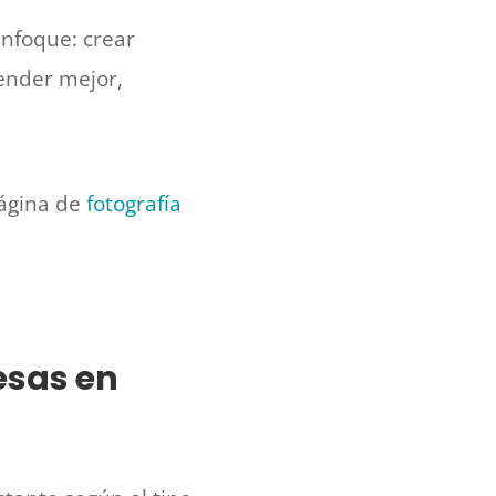
nfoque: crear
vender mejor,
página de
fotografía
esas en