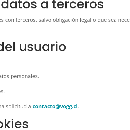
 datos a terceros
con terceros, salvo obligación legal o que sea nece
del usuario
datos personales.
os.
na solicitud a
contacto@vogg.cl
.
okies