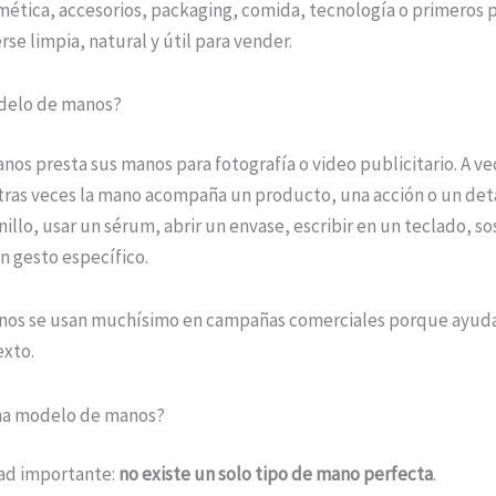
mética, accesorios, packaging, comida, tecnología o primeros 
se limpia, natural y útil para vender.
delo de manos?
s presta sus manos para fotografía o video publicitario. A vec
Otras veces la mano acompaña un producto, una acción o un det
nillo, usar un sérum, abrir un envase, escribir en un teclado, s
n gesto específico.
anos se usan muchísimo en campañas comerciales porque ayuda
exto.
na modelo de manos?
ad importante:
no existe un solo tipo de mano perfecta
.