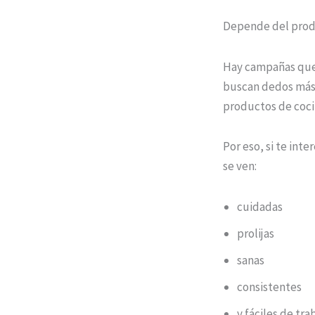
Depende del produ
Hay campañas que 
buscan dedos más l
productos de cocin
Por eso, si te int
se ven:
cuidadas
prolijas
sanas
consistentes
y fáciles de tra