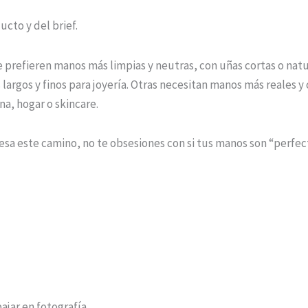
cto y del brief.
prefieren manos más limpias y neutras, con uñas cortas o natu
argos y finos para joyería. Otras necesitan manos más reales y 
a, hogar o skincare.
eresa este camino, no te obsesiones con si tus manos son “perfec
bajar en fotografía