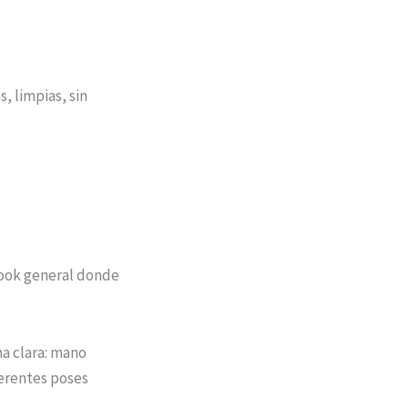
, limpias, sin
ook general donde
ma clara: mano
ferentes poses