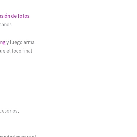
esión de fotos
manos.
ing
y luego arma
ue el foco final
cesorios,
venderlas para el