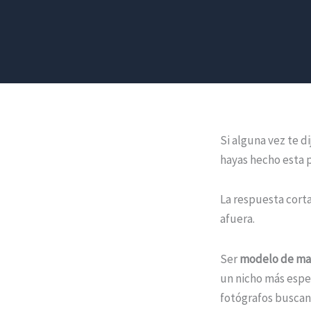
Si alguna vez te d
hayas hecho esta 
La respuesta corta
afuera.
Ser
modelo de man
un nicho más espec
fotógrafos buscan