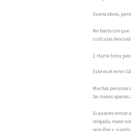
Suena obvio, pero
No basta con que t
cutículas descuida
2. Hazte fotos pe
Este es el error clá
Muchas personas 
las manos apenas a
Si quieres entrar 
relajada, mano sos
sencillas y, si apl