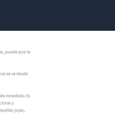
cas, puede que te
eces se ve desde
 de inmediato. Es
ctoras y
mpañas: joyas,