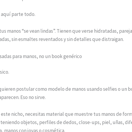
 aquí parte todo.
us manos “se vean lindas”. Tienen que verse hidratadas, parejas
das, sin esmaltes reventados y sin detalles que distraigan.
nsadas para manos, no un book genérico
sico.
quieren postular como modelo de manos usando selfies o un b
parecen. Eso no sirve.
a este nicho, necesitas material que muestre tus manos de for
teniendo objetos, perfiles de dedos, close-ups, piel, uñas, di
ica, manos con joyas o cosmética.