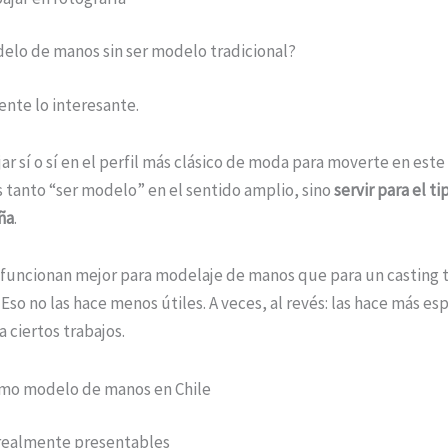
elo de manos sin ser modelo tradicional?
mente lo interesante.
ar sí o sí en el perfil más clásico de moda para moverte en este
 tanto “ser modelo” en el sentido amplio, sino
servir para el t
ña
.
funcionan mejor para modelaje de manos que para un casting t
so no las hace menos útiles. A veces, al revés: las hace más es
a ciertos trabajos.
o modelo de manos en Chile
 realmente presentables