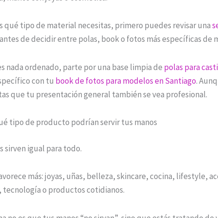
s qué tipo de material necesitas, primero puedes revisar una
s
antes de decidir entre polas, book o fotos más específicas de 
nes nada ordenado, parte por una base limpia de
polas para cast
specífico con tu
book de fotos para modelos en Santiago
. Aunq
tas que tu presentación general también se vea profesional.
qué tipo de producto podrían servir tus manos
 sirven igual para todo.
vorece más: joyas, uñas, belleza, skincare, cocina, lifestyle, ac
, tecnología o productos cotidianos.
a no es que tus manos “no sirvan”, sino que estás tratando de 