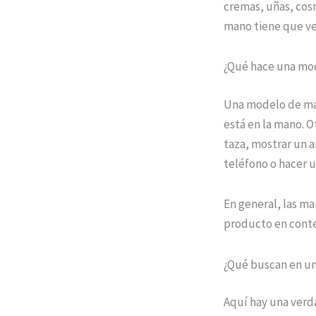
cremas, uñas, cos
mano tiene que ver
¿Qué hace una mo
Una modelo de mano
está en la mano. 
taza, mostrar un a
teléfono o hacer u
En general, las m
producto en cont
¿Qué buscan en u
Aquí hay una verd