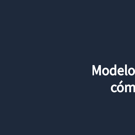
Ir
al
contenido
Modelo 
cóm