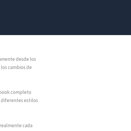
damente desde los
, los cambios de
n book completo
 diferentes estilos
e realmente cada