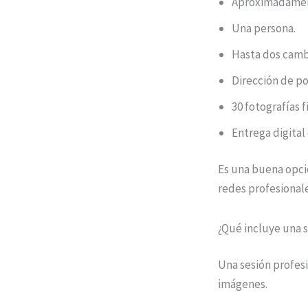
Aproximadament
Una persona.
Hasta dos camb
Dirección de po
30 fotografías f
Entrega digital
Es una buena opci
redes profesionale
¿Qué incluye una s
Una sesión profesi
imágenes.