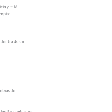
cio y está
ropias.
r dentro de un
ambios de
las. En cambio, un