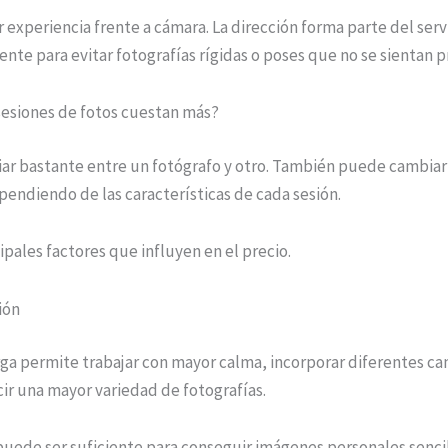
 experiencia frente a cámara. La dirección forma parte del servi
te para evitar fotografías rígidas o poses que no se sientan p
sesiones de fotos cuestan más?
riar bastante entre un fotógrafo y otro. También puede cambia
endiendo de las características de cada sesión.
cipales factores que influyen en el precio.
ión
rga permite trabajar con mayor calma, incorporar diferentes c
ir una mayor variedad de fotografías.
puede ser suficiente para conseguir imágenes personales sencil