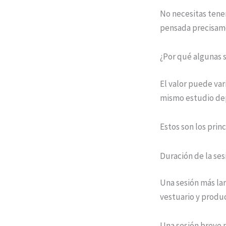
No necesitas tener
pensada precisamen
¿Por qué algunas 
El valor puede va
mismo estudio dep
Estos son los prin
Duración de la ses
Una sesión más la
vestuario y produc
Una sesión breve 